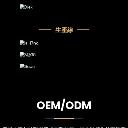
生產線
e
a
OEM/ODM