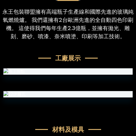
永王包裝聯盟擁有高端瓶子生產線和國際先進的玻璃純
氧燃燒爐。 我們還擁有2台歐洲先進的全自動四色印刷
機。 這使得我們每年生產2.3億瓶，並擁有拋光、雕
刻、磨砂、噴漆、奈米噴塗、印刷等加工技術。
工廠展示
n
材料及模具