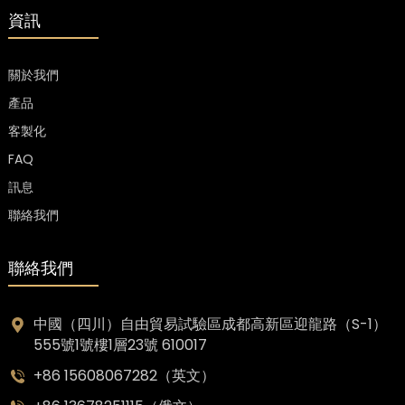
資訊
關於我們
產品
客製化
FAQ
訊息
e
聯絡我們
a
聯絡我們
中國（四川）自由貿易試驗區成都高新區迎龍路（S-1）
555號1號樓1層23號 610017
+86 15608067282（英文）