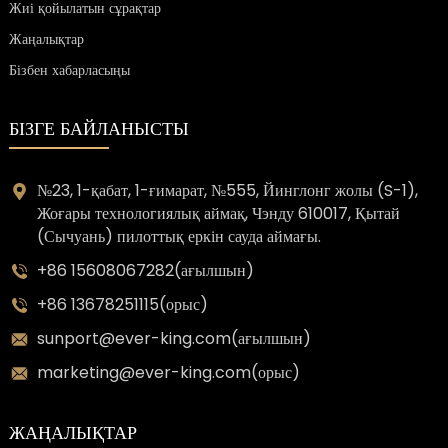
Жиі қойылатын сұрақтар
Жаңалықтар
Бізбен хабарласыңы
БІЗГЕ БАЙЛАНЫСТЫ
№23, 1-қабат, 1-ғимарат, №555, Йинглонг жолы (S-1),
Жоғары технологиялық аймақ, Чэнду 610017, Қытай
(Сычуань) пилоттық еркін сауда аймағы.
+86 15608067282(ағылшын)
+86 13678251115(орыс)
sunport@ever-king.com(ағылшын)
marketing@ever-king.com(орыс)
ЖАҢАЛЫҚТАР