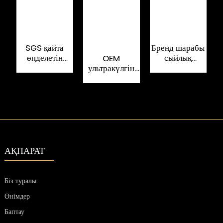
SGS қайта
Бренд шарабы
өңделетін
сыйлық
OEM
Қ
картон шарап
қорабына
ультракүлгін
шынысының
арналған сәнді
жабыны бар
орауыш
PU былғары
картон
қорабы
картон
магнитті
қаптамасы
жабылатын
қ
қатты қораптар
АҚПАРАТ
Біз туралы
Өнімдер
Баптау