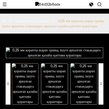
Үй
Шыны бөтелке қорабы
0,25 мм қорапты шарап орамы,
ішуге арналған стакандарға арналған қалайы қаптама қораптары