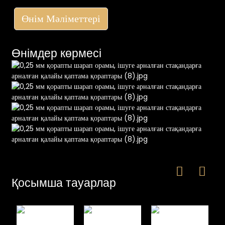
Өнім Мәліметтері
Өнімдер көрмесі
e
a
Қосымша тауарлар