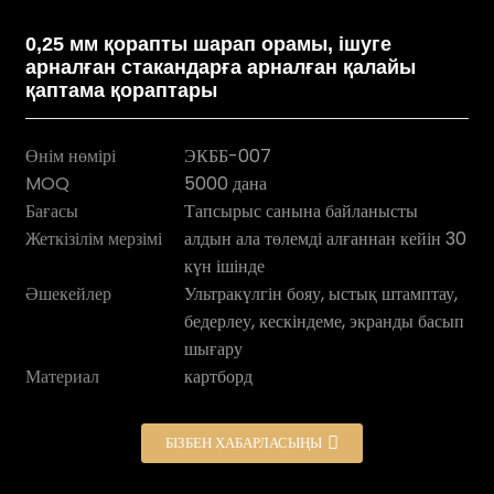
0,25 мм қорапты шарап орамы, ішуге
арналған стакандарға арналған қалайы
қаптама қораптары
Өнім нөмірі
ЭКББ-007
MOQ
5000 дана
Бағасы
Тапсырыс санына байланысты
Жеткізілім мерзімі
алдын ала төлемді алғаннан кейін 30
күн ішінде
Әшекейлер
Ультракүлгін бояу, ыстық штамптау,
n
бедерлеу, кескіндеме, экранды басып
шығару
Материал
картборд
БІЗБЕН ХАБАРЛАСЫҢЫ