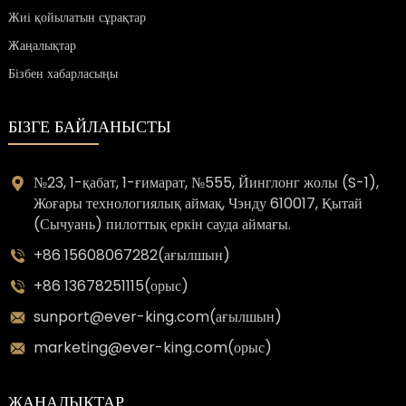
Жиі қойылатын сұрақтар
Жаңалықтар
Бізбен хабарласыңы
БІЗГЕ БАЙЛАНЫСТЫ
№23, 1-қабат, 1-ғимарат, №555, Йинглонг жолы (S-1),
Жоғары технологиялық аймақ, Чэнду 610017, Қытай
(Сычуань) пилоттық еркін сауда аймағы.
+86 15608067282(ағылшын)
+86 13678251115(орыс)
sunport@ever-king.com(ағылшын)
marketing@ever-king.com(орыс)
ЖАҢАЛЫҚТАР