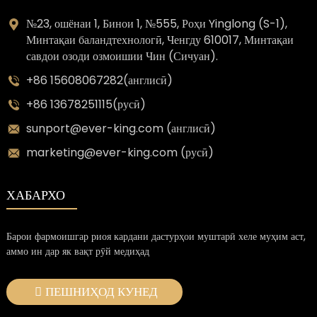
№23, ошёнаи 1, Бинои 1, №555, Роҳи Yinglong (S-1),
Минтақаи баландтехнологӣ, Ченгду 610017, Минтақаи
савдои озоди озмоишии Чин (Сичуан).
+86 15608067282(англисӣ)
+86 13678251115(русӣ)
sunport@ever-king.com (англисӣ)
marketing@ever-king.com (русӣ)
ХАБАРХО
Барои фармоишгар риоя кардани дастурҳои муштарӣ хеле муҳим аст,
аммо ин дар як вақт рӯй медиҳад
ПЕШНИҲОД КУНЕД