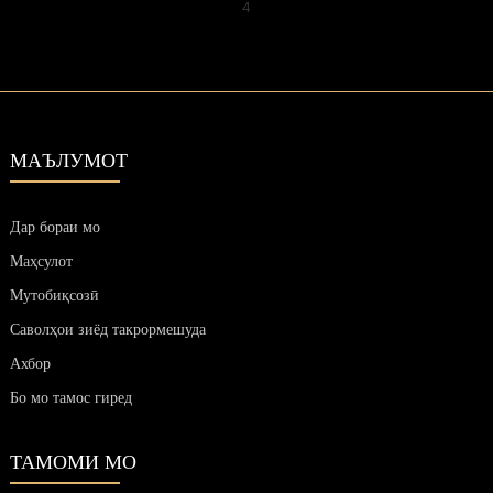
4
МАЪЛУМОТ
Дар бораи мо
Маҳсулот
Мутобиқсозӣ
Саволҳои зиёд такрормешуда
Ахбор
Бо мо тамос гиред
ТАМОМИ МО