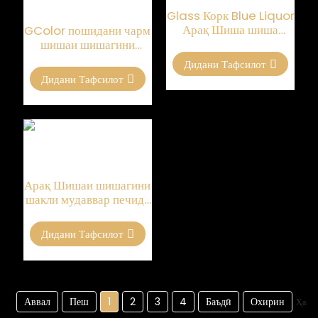
Glass Корк Blue Liquor
Арақ Шиша шиша
GColor пошидани чарм
700мл
шишаи шишагини
фармоишӣ 700 мл
Дидани Тафсилот
Дидани Тафсилот
Арақ Шишаи шишагини
шакли мудаввар печида
500мл
Дидани Тафсилот
Аввал
Пеш
1
2
3
4
Баъдӣ
Охирин
Ҳама