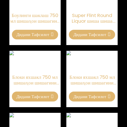
Боулинги шаклаш 750
Super Flint Round
мл шишаҳои шишагини
Liquor шиша шиша
равшан барои бренди
холӣ фармоишгари
750ml
Дидани Тафсилот
Дидани Тафсилот
Блоки яхшакл 750 мл
Блоки яхшакл 750 мл
шишаҳои шишагини
шишаҳои шишагини
шаффоф барои бренди
шаффоф барои бренди
Дидани Тафсилот
Дидани Тафсилот