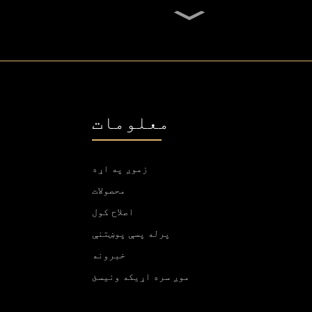
SGS اوول 700ml لوړ
فلنټ ویسکي شیشې بوتل
د المونیم لیبل شفاف
فلنټ وودکا شیشې بوتل
معلومات
1300g د وودکا شیشې شخصي
شوي، 750ml د شیشې روح
بوتلونه
زموږ په اړه
محصولات
د ګمرک سټیملیس شراب
شیشې کپ انټي سکریچ
اصلاح کول
400ml 500ml
پرله پسې پوښتنې
خبرونه
موږ سره اړیکه ونیسئ