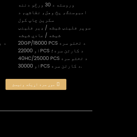
وروسته د 30 ورځو دننه
امبوسنګ، یخ وهل، نقاشي، د
سکرین چاپ کول
سوپر فلینټ شیشه / ډیر فلینټ
شیشه / عادي شیشه
20GP/18000 PCS د تختو سره
د ب
او 22000PCS د کارتن سره؛
40HC/25000 PCS د تختو سره
او 30000PCS د کارتن سره.
موږ سره اړیکه ونیسئ