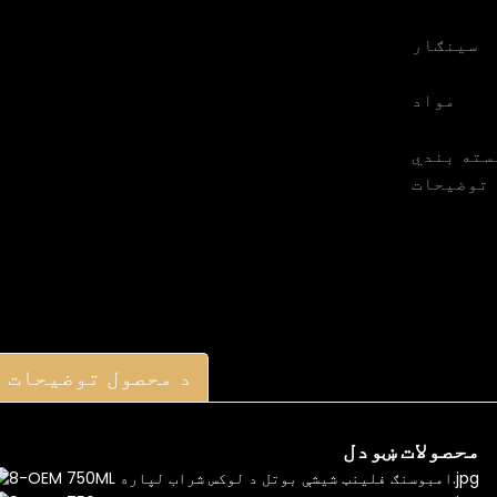
سينګار
مواد
سته بندي
توضیحات
د محصول توضیحات
محصولات ښودل