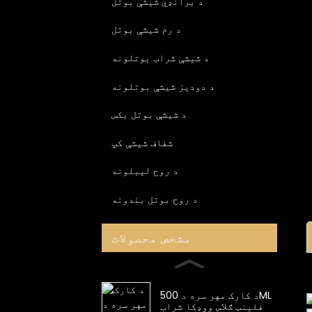
د برانډي شیشې بوتل
د رم شیشې بوتل
د شیشې شراب بوتلونه
د دودیز شیشې بوتلونه
د شیشې بوتل بکس
شفاف شیشې کپ
د روح لیبلونه
د روح بوتل بندونه
مشخص محصولات
د کارک مهر سره د 500ML
فلینټ ګلاس ووډکا شراب