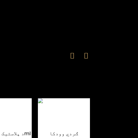
پ سیل کولو فلزي
لیبل 700mL شیشې
ګردي وودکا