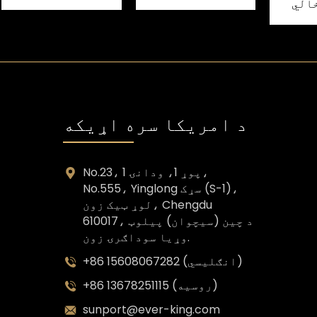
شرابو بوتلونه
سپیریټ مایع وډکا
خالي
شیشې بوتل
نه، Sgs د
شرابو
ه
د امریکا سره اړیکه
No.23، پوړ 1، ودانۍ 1،
No.555، Yinglong سړک (S-1)،
لوړ ټیک زون، Chengdu
610017، د چین (سیچوان) پیلوټ
وړیا سوداګرۍ زون.
+86 15608067282 (انګلیسي)
+86 13678251115 (روسیه)
sunport@ever-king.com