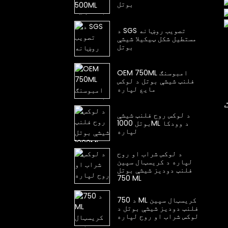
بوتل
د SGS تصویب روښانه
مستطیل شکل ټیکیلا شیشې
بوتل
OEM 750ML امبوسنګ
فلنټ شیشې بوتل د لوکس
مایع لپاره
د لوکس روح فلنټ شیشې
بوتل 1000ML د وودکا
لپاره
د لوکس شراب او روح
لپاره د کریسټال سپین
فلنټ دودیز شیشې بوتل
750 ML
د 750 ML کریسټال سپین
فلنټ دودیز شیشې بوتل د
لوکس شراب او روح لپاره