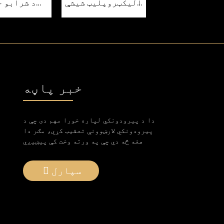
وح بوتلونه
الیکټروپلیټ شیشې
د شرابو 
کرسټال بوتل 500ml
بوتلو
د سټپر سره
شیشې پاکو 
بوتلون
خبر پاڼه
دا د پیرودونکي لپاره خورا مهم دی چې د
پیرودونکي لارښوونې تعقیب کړي، مګر دا
هغه څه دي چې په ورته وخت کې پیښیږي
سپارل