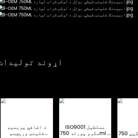
اړوند توليدات
ISO9001 مستطیل
د اضافي پریمیم
سکرو پورته 750ml د
فلینټ ورېښمو
د پلاستیک کیپ 750ml