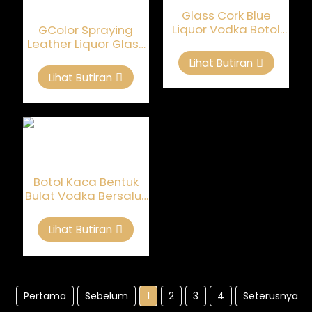
Glass Cork Blue
Liquor Vodka Botol
GColor Spraying
Kaca 700ml
Leather Liquor Glass
Bottle Customized
Lihat Butiran
700ml
Lihat Butiran
Botol Kaca Bentuk
Bulat Vodka Bersalut
Elektronik 500ml
Lihat Butiran
Pertama
Sebelum
1
2
3
4
Seterusnya