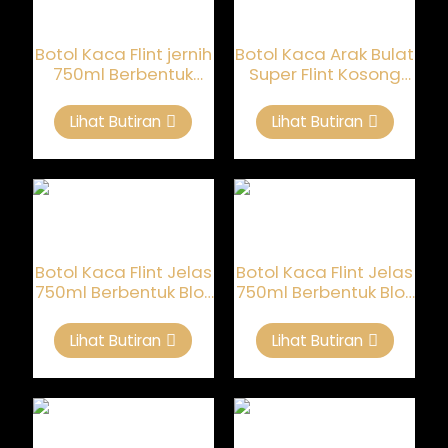
Botol Kaca Flint jernih
Botol Kaca Arak Bulat
750ml Berbentuk
Super Flint Kosong
Boling Untuk Brandy
750ml Disesuaikan
Lihat Butiran
Lihat Butiran
Botol Kaca Flint Jelas
Botol Kaca Flint Jelas
750ml Berbentuk Blok
750ml Berbentuk Blok
Ais Untuk Brandy
Ais Untuk Brandy
Lihat Butiran
Lihat Butiran