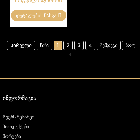
მრგვალი ფორმის
მინის ბოთლი
ელექტრომოოქროვილი
Დეტალების Ნახვა
500მლ
Პირველი
წინა
1
2
3
4
შემდეგი
ბოლო
4
ᲘᲜᲤᲝᲠᲛᲐᲪᲘᲐ
Ჩვენს შესახებ
პროდუქტები
მორგება