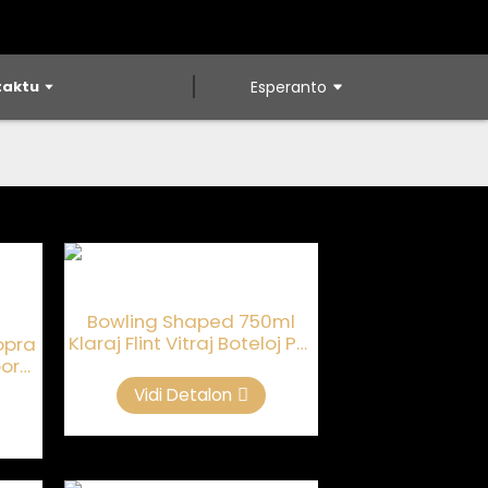
taktu
Esperanto
Bowling Shaped 750ml
Klaraj Flint Vitraj Boteloj Por
ropra
Brando
por
ito
Vidi Detalon