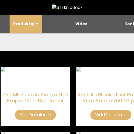
Produktoj
Video
Kon
750 ML Kristala Blanka Flint
Kristala Blanka Flint P
Propra Vitra Botelo por
Vitra Botelo 750 ML 
Luksa Likvoro kaj Spirito
Luksa Likvoro kaj Spir
Vidi Detalon
Vidi Detalon