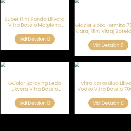
Super Flint Ronda Likvora
Vitra Botelo Malplena
Glacia Bloko Formita 
Agordita 750ml
Klaraj Flint Vitraj Botelo
Brando
Vidi Detalon
Vidi Detalon
GColor Spraying Ledo
Vitra Korko Blua Likv
Likvora Vitra Botelo
Vodko Vitra Botelo 7
Agordita 700ml
Vidi Detalon
Vidi Detalon