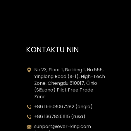
KONTAKTU NIN
No.23, Floor 1, Building 1, No.555,
Yinglong Road (S-1), High-Tech
Zone, Chengdu 610017, Ĉinio
(Siĉuano) Pilot Free Trade
Zone.
+86 15608067282 (angla)
+86 13678251115 (rusa)
sunport@ever-king.com