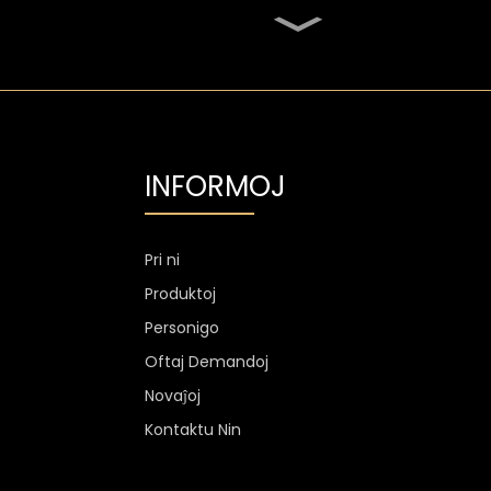
SGS Ovala 700ml Alta
Flint Viskio Vitra Botelo
Aluminia Etikedo
Travidebla Flint Vodka
Vitra Botelo
INFORMOJ
1300g Vodka Glaso
Personigita, 750ml Vitraj
Spiritaj Boteloj
Pri ni
Produktoj
Propra Stemless Wine
Glass Cup Anti Scratch
Personigo
400ml 500ml
Oftaj Demandoj
Novaĵoj
Kontaktu Nin