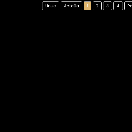
Unue
Antaŭa
1
2
3
4
P