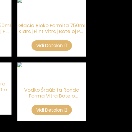
750ml
Glacia Bloko Formita 750ml
j Por
Klaraj Flint Vitraj Boteloj Por
Brando
Vidi Detalon
oro
00ml
Vodko Ŝraŭbita Ronda
Forma Vitra Botelo
Electroplated Sliver 500ml
Vidi Detalon