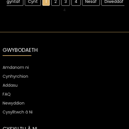
gyntaf
Cynt
1
2
3
4
Nesaf
Diweddaf
4
GWYBODAETH
Amdanom ni
Cynhyrchion
Addasu
FAQ
Newyddion
Cysylltwch â Ni
CYSYLLTU Â NI