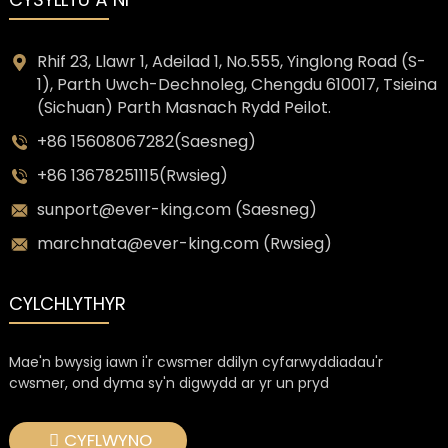
Rhif 23, Llawr 1, Adeilad 1, No.555, Yinglong Road (S-
1), Parth Uwch-Dechnoleg, Chengdu 610017, Tsieina
(Sichuan) Parth Masnach Rydd Peilot.
+86 15608067282(Saesneg)
+86 13678251115(Rwsieg)
sunport@ever-king.com (Saesneg)
marchnata@ever-king.com (Rwsieg)
CYLCHLYTHYR
Mae'n bwysig iawn i'r cwsmer ddilyn cyfarwyddiadau'r
cwsmer, ond dyma sy'n digwydd ar yr un pryd
CYFLWYNO