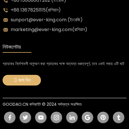
+86 15608067282 (ইংরেজি)
+86 13678251115(রাশিয়ান)
sunport@ever-king.com (ইংরেজি)
marketing@ever-king.com(রাশিয়ান)
নিউজলেটার
গ্রাহকের নির্দেশাবলী অনুসরণ করা গ্রাহকের পক্ষে অত্যন্ত গুরুত্বপূর্ণ, তবে একই সময়ে এটি ঘটে
জমা দিন
GOODAO.CN কপিরাইট © 2024 সর্বস্বত্ব সংরক্ষিত৷