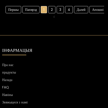
Першы
Папярэд
1
2
3
4
Далей
Апошні
4
ІНФАРМАЦЫЯ
Пра нас
прадукты
Налада
FAQ
Навіны
Звяжыцеся з намі