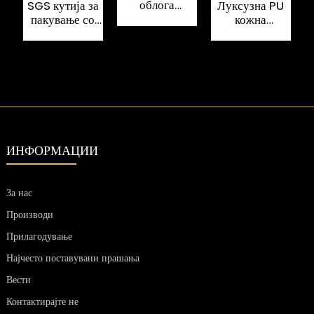
облога
SGS кутија за
Луксузна PU
Картонски
пакување со
кожна
магнетни кутии
стакло за вино
картонска
за затворање
од картон за
амбалажа за
с
рециклирање
подароци за
вино за ракија
х
н
ИНФОРМАЦИИ
За нас
Производи
Прилагодување
Најчесто поставувани прашања
Вести
Контактирајте не