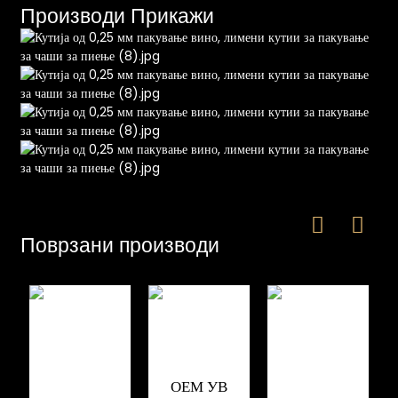
Производи Прикажи
e
a
Поврзани производи
ОЕМ УВ