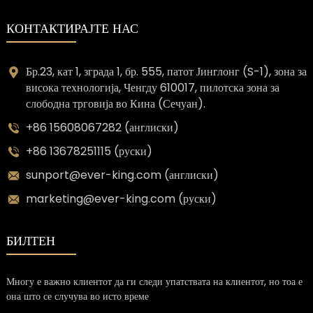
КОНТАКТИРАЈТЕ НАС
Бр.23, кат 1, зграда 1, бр. 555, патот Јинглонг (S-1), зона за
висока технологија, Ченгду 610017, пилотска зона за
слободна трговија во Кина (Сечуан).
+86 15608067282 (англиски)
+86 13678251115 (руски)
sunport@ever-king.com (англиски)
marketing@ever-king.com (руски)
БИЛТЕН
Многу е важно клиентот да ги следи упатствата на клиентот, но тоа е
она што се случува во исто време