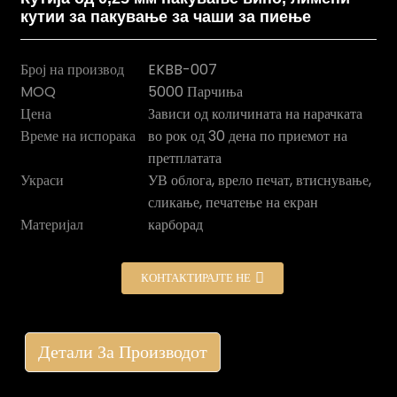
кутии за пакување за чаши за пиење
Број на производ
EKBB-007
MOQ
5000 Парчиња
Цена
Зависи од количината на нарачката
Време на испорака
во рок од 30 дена по приемот на
претплатата
Украси
УВ облога, врело печат, втиснување,
сликање, печатење на екран
Материјал
карборад
n
КОНТАКТИРАЈТЕ НЕ
Детали За Производот