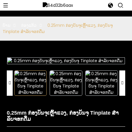
ບ້ານ
ກ່ອງແກ້ວ
0.25mm ກ່ອງບັນຈຸເຫຼົ້າແວງ, ກ່ອງບັນຈຸ
Tinplate ສໍາລັບຈອກດື່ມ
0.25mm ກ່ອງບັນຈຸເຫຼົ້າແວງ, ກ່ອງບັນຈຸ Tinplate ສໍາ
ລັບຈອກດື່ມ