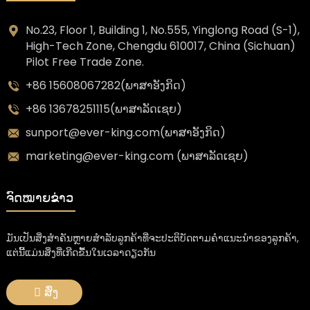
No.23, Floor 1, Building 1, No.555, Yinglong Road (S-1),
High-Tech Zone, Chengdu 610017, China (Sichuan)
Pilot Free Trade Zone.
+86 15608067282(ພາສາອັງກິດ)
+86 13678251115(ພາສາລັດເຊຍ)
sunport@ever-king.com(ພາສາອັງກິດ)
marketing@ever-king.com (ພາສາລັດເຊຍ)
ຈົດໝາຍຂ່າວ
ມັນເປັນສິ່ງສໍາຄັນຫຼາຍສໍາລັບລູກຄ້າທີ່ຈະປະຕິບັດຕາມຄໍາແນະນໍາຂອງລູກຄ້າ,
ແຕ່ນີ້ແມ່ນສິ່ງທີ່ເກີດຂື້ນໃນເວລາດຽວກັນ
ສົ່ງ