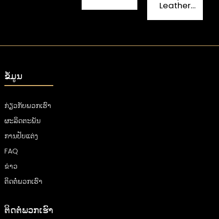
ສາມາດລີໄຊເຄີນ
Cardboard
Leather
ໄດ້
Magnetic
ແ
Cardboard
Closure ກ່ອງ
ການຫຸ້ມຫໍ່ສໍາລັບ
ແຂງ
Brandy Wine
Gift Box
ຂໍ້ມູນ
ກ່ຽວ​ກັບ​ພວກ​ເຮົາ
ຜະລິດຕະພັນ
ການປັບແຕ່ງ
FAQ
ຂ່າວ
ຕິດ​ຕໍ່​ພວກ​ເຮົາ
ຕິດຕໍ່ພວກເຮົາ