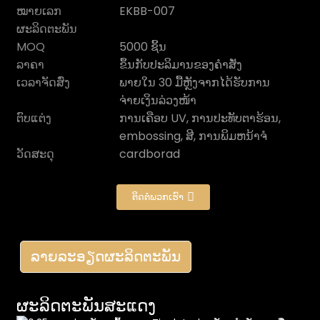
ໝາຍເລກ
EKBB-007
ຜະລິດຕະພັນ
MOQ
5000 ຊິ້ນ
ລາຄາ
ຂຶ້ນກັບປະລິມານຂອງຄໍາສັ່ງ
ເວລາຈັດສົ່ງ
ພາຍໃນ 30 ມື້ຫຼັງຈາກໄດ້ຮັບການ
ຈ່າຍເງິນລ່ວງໜ້າ
ຕົບແຕ່ງ
ການເຄືອບ UV, ການປະທັບຕາຮ້ອນ,
embossing, ສີ, ການພິມຫນ້າຈໍ
ວັດສະດຸ
cardborad
ຕິດ​ຕໍ່​ພວກ​ເຮົາ
n
ລາຍ​ລະ​ອຽດ​ຜະ​ລິດ​ຕະ​ພັນ​
ຜະລິດຕະພັນສະແດງ