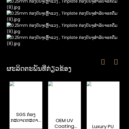
e
ຜະ​ລິດ​ຕະ​ພັນ​ທີ່​ກ່ຽວ​ຂ້ອງ
a
SGS ກ່ອງ
ກະດາດກະດາດ
OEM UV
ເຫຼົ້າແວງທີ່
Coating
Luxury PU