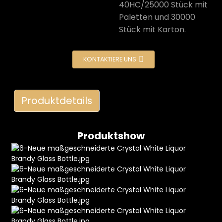
40HC/25000 Stück mit
Paletten und 30000
Stück mit Karton.
KONTAKTIERE UNS
Produktdetails
e
Produktshow
a