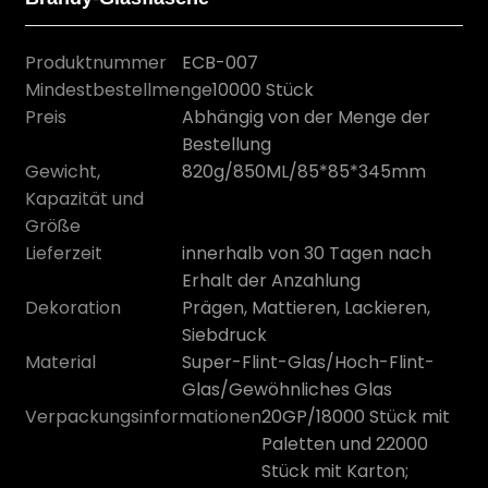
Produktnummer
ECB-007
Mindestbestellmenge
10000 Stück
Preis
Abhängig von der Menge der
Bestellung
Gewicht,
820g/850ML/85*85*345mm
Kapazität und
Größe
Lieferzeit
innerhalb von 30 Tagen nach
Erhalt der Anzahlung
Dekoration
Prägen, Mattieren, Lackieren,
n
Siebdruck
Material
Super-Flint-Glas/Hoch-Flint-
Glas/Gewöhnliches Glas
Verpackungsinformationen
20GP/18000 Stück mit
Paletten und 22000
Stück mit Karton;