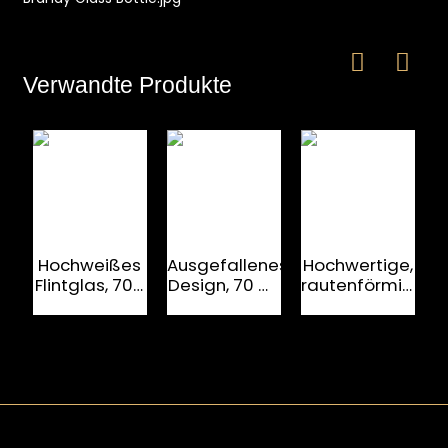
Verwandte Produkte
Hochweißes
Ausgefallenes
Hochwertige,
Flintglas, 700
Design, 70 ml
rautenförmige
ml, luxuriöse
Brandyflasche
Glas-
Spirituosenflaschen
mit schöner
Brandyflasche
für Brandy
Farbe
mit Prägung