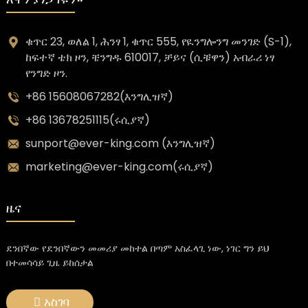
ቁጥር 23, ወለል 1, ሕንፃ 1, ቁጥር 555, የዪንግሎንግ መንገድ (S-1),
ከፍተኛ ቴክ ዞን, ቼንግዱ 610017, ቻይና (ሲቹዋን) አብራሪ ነፃ
የንግድ ዞን.
+86 15608067282(እንግሊዝኛ)
+86 13678251115(ሩሲያኛ)
sunport@ever-king.com (እንግሊዝኛ)
marketing@ever-king.com(ሩሲያኛ)
ዜና
ደንበኛው የደንበኛውን መመሪያ መከተል በጣም አስፈላጊ ነው, ነገር ግን ይህ
በተመሳሳይ ጊዜ ይከሰታል
አስገባ