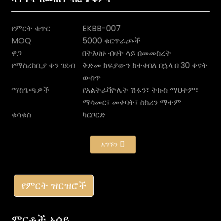
የምርት ቁጥር
EKBB-007
MOQ
5000 ቁርጥራጮች
ዋጋ
በትእዛዙ ብዛት ላይ በመመስረት
የማስረከቢያ ቀን ገደብ
ቅድመ ክፍያውን ከተቀበለ በኋላ በ 30 ቀናት
ውስጥ
ማስጌጫዎች
የአልትራቫዮሌት ሽፋን፣ ትኩስ ማህተም፣
ማሳመር፣ መቀባት፣ ስክሪን ማተም
ቁሳቁስ
ካርቦርድ
n
አግኙን
የምርት ዝርዝሮች
ምርቶች አሳይ