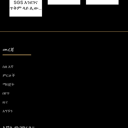
መግነጢሳዊ
ማሸጊያ ለብራንዲ
SGS እንደገና
መዝጊያ ጥብቅ
ወይን የስጦታ
ጥቅም ላይ ሊውል
ሳጥኖች
ሳጥን
የሚችል የወረቀት
ሰሌዳ የወይን
ብርጭቆ ማሸጊያ
ሳጥን
መረጃ
ስለ እኛ
ምርቶች
ማበጀት
በየጥ
ዜና
አግኙን
እኛን ያነጋግሩን።