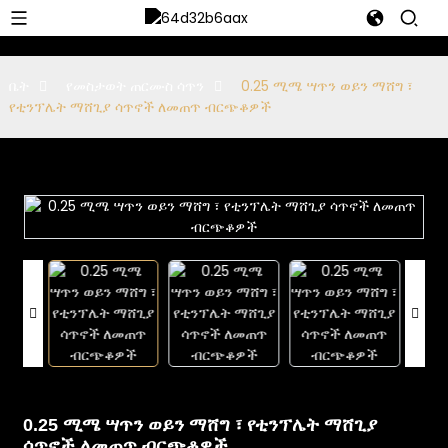
ቤት
የመስታወት ጠርሙስ ሳጥን
0.25 ሚሜ ሣጥን ወይን ማሸግ ፣
የቲንፕሌት ማሸጊያ ሳጥኖች ለመጠጥ ብርጭቆዎች
0.25 ሚሜ ሣጥን ወይን ማሸግ ፣ የቲንፕሌት ማሸጊያ
ሳጥኖች ለመጠጥ ብርጭቆዎች